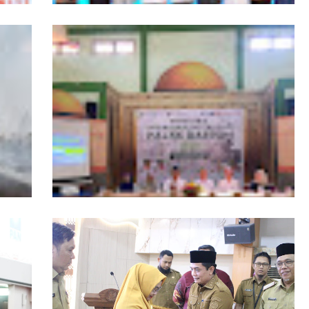
ngers
Pemprov Kalbar Tegaskan Komitmen
isata
Percepat Digitalisasi Pelayanan Publik
, Tim
Layanan Samsat GOKATAN Diperpanjang
asi
Jadi Tiga Hari