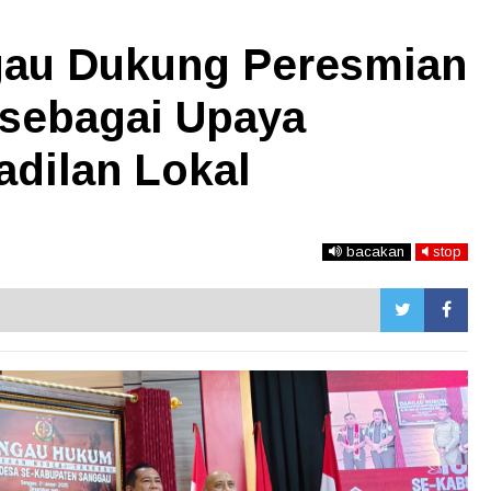
gau Dukung Peresmian
sebagai Upaya
dilan Lokal
bacakan
stop