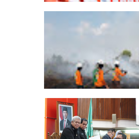
Wabup Sintang Lepas Ekspedisi Arei
Kalbar ke Bukit Raya, Promosikan W
dan Aksi Pelestarian Alam
Karhutla Dekati SMKN 1 Sungai Raya
SAR Dit Samapta Polda Kalbar Antip