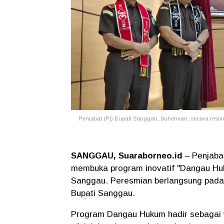
Penjabat (Pj) Bupati Sanggau, Suherman, secara resm
SANGGAU, Suaraborneo.id
– Penjabat
membuka program inovatif "Dangau Huk
Sanggau. Peresmian berlangsung pada 
Bupati Sanggau.
Program Dangau Hukum hadir sebagai w