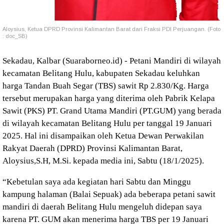
Aloysius, Ketua DPRD Provinsi Kalimantan Barat dari Fraksi PDI Perjuangan. (Foto
: doc_SB)
Sekadau, Kalbar (Suaraborneo.id) - Petani Mandiri di wilayah
kecamatan Belitang Hulu, kabupaten Sekadau keluhkan
harga Tandan Buah Segar (TBS) sawit Rp 2.830/Kg. Harga
tersebut merupakan harga yang diterima oleh Pabrik Kelapa
Sawit (PKS) PT. Grand Utama Mandiri (PT.GUM) yang berada
di wilayah kecamatan Belitang Hulu per tanggal 19 Januari
2025. Hal ini disampaikan oleh Ketua Dewan Perwakilan
Rakyat Daerah (DPRD) Provinsi Kalimantan Barat,
Aloysius,S.H, M.Si. kepada media ini, Sabtu (18/1/2025).
“Kebetulan saya ada kegiatan hari Sabtu dan Minggu
kampung halaman (Balai Sepuak) ada beberapa petani sawit
mandiri di daerah Belitang Hulu mengeluh didepan saya
karena PT. GUM akan menerima harga TBS per 19 Januari