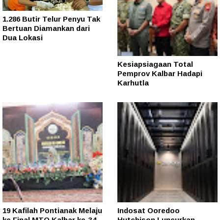
1.286 Butir Telur Penyu Tak
Bertuan Diamankan dari
Dua Lokasi
Kesiapsiagaan Total
Pemprov Kalbar Hadapi
Karhutla
19 Kafilah Pontianak Melaju
Indosat Ooredoo
ke Final MTQ Kalbar ke-34
Hutchison Luncurkan