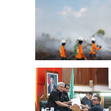
Wabup Sintang Lepas Ekspedisi Arei
Kalbar ke Bukit Raya, Promosikan W
dan Aksi Pelestarian Alam
Karhutla Dekati SMKN 1 Sungai Raya
SAR Dit Samapta Polda Kalbar Antip
Api Meluas