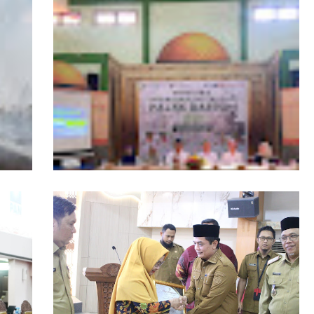
ngers
Pemprov Kalbar Tegaskan Komitmen
isata
Percepat Digitalisasi Pelayanan Publik
, Tim
Layanan Samsat GOKATAN Diperpanjang
asi
Jadi Tiga Hari