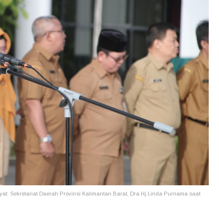
at Sekretariat Daerah Provinsi Kalimantan Barat, Dra.Hj.Linda Purnama saat