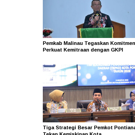
Di Tengah Efisiensi Anggaran, Pemp
Kaltara Pastikan TPP ASN Tetap Dib
Pemkab Malinau Tegaskan Komitme
Perkuat Kemitraan dengan GKPI
Tiga Strategi Besar Pemkot Pontian
Tekan Kemiskinan Kota