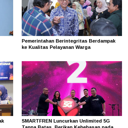
rov
ayar
n
Pemerintahan Berintegritas Berdampak
ke Kualitas Pelayanan Warga
ak
SMARTFREN Luncurkan Unlimited 5G
Tanpa Batas, Berikan Kebebasan pada