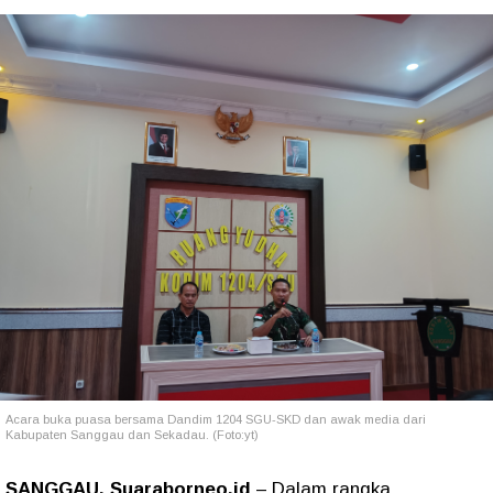
Acara buka puasa bersama Dandim 1204 SGU-SKD dan awak media dari
Kabupaten Sanggau dan Sekadau. (Foto:yt)
SANGGAU, Suaraborneo.id
– Dalam rangka