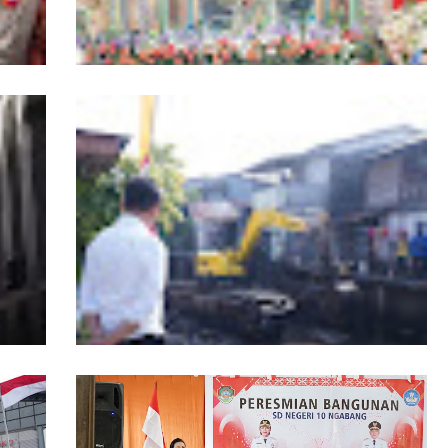
r
19 Kafilah Pontianak Melaju ke Final MTQ
Kalbar ke-34