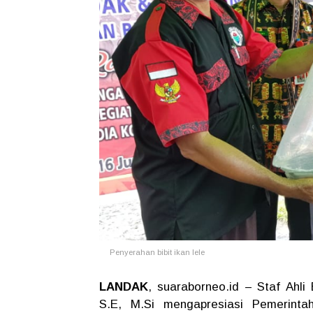
Penyerahan bibit ikan lele
LANDAK
, suaraborneo.id – Staf Ahl
S.E, M.Si mengapresiasi Pemerinta